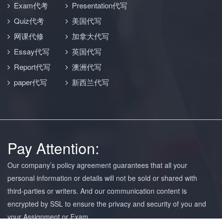
Exam代考
Presentation代写
Quiz代考
美国代写
网课代修
加拿大代写
Essay代写
英国代写
Report代写
澳洲代写
paper代写
新西兰代写
Pay Attention:
Our company’s policy agreement guarantees that all your
personal information or details will not be sold or shared with
third-parties or writers. And our communication content is
encrypted by SSL to ensure the privacy and security of you and
your Assignment or Exam.