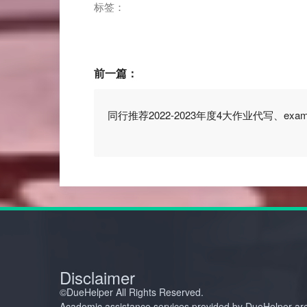
标签：
前一篇：
同行推荐2022-2023年度4大作业代写、ex
Disclaimer
©️DueHelper All Rights Reserved.
Academic assistance services provided by DueHelper are